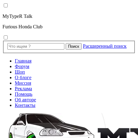
MyTypeR Talk
Furious Honda Club
Расширенный поиск
Поиск
Главная
Форум
Шоп
О блоге
Миссия
Реклама
Помощь
Об авторе
Контакты