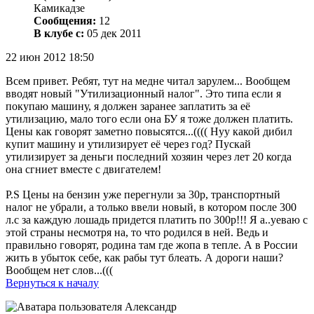
Камикадзе
Сообщения:
12
В клубе с:
05 дек 2011
22 июн 2012 18:50
Всем привет. Ребят, тут на медне читал зарулем... Вообщем
вводят новый "Утилизационный налог". Это типа если я
покупаю машину, я должен заранее заплатить за её
утилизацию, мало того если она БУ я тоже должен платить.
Цены как говорят заметно повысятся...(((( Нуу какой дибил
купит машину и утилизирует её через год? Пускай
утилизирует за деньги последний хозяин через лет 20 когда
она сгниет вместе с двигателем!
P.S Цены на бензин уже перегнули за 30р, транспортный
налог не убрали, а только ввели новый, в котором после 300
л.с за каждую лошадь придется платить по 300р!!! Я а..уеваю с
этой страны несмотря на, то что родился в ней. Ведь и
правильно говорят, родина там где жопа в тепле. А в России
жить в убыток себе, как рабы тут блеать. А дороги наши?
Вообщем нет слов...(((
Вернуться к началу