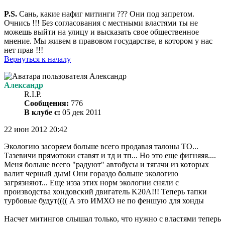
P.S.
Сань, какие нафиг митинги ??? Они под запретом.
Очнись !!! Без согласования с местными властями ты не
можешь выйти на улицу и высказать свое общественное
мнение. Мы живем в правовом государстве, в котором у нас
нет прав !!!
Вернуться к началу
Александр
R.I.P.
Сообщения:
776
В клубе с:
05 дек 2011
22 июн 2012 20:42
Экологию засоряем больше всего продавая талоны ТО...
Тазевичи прямотоки ставят и тд и тп... Но это еще фигняяя....
Меня больше всего "радуют" автобусы и тягачи из которых
валит черный дым! Они гораздо больше экологию
загрязняют... Еще изза этих норм экологии сняли с
производства хондовский двигатель K20A!!! Теперь тапки
турбовые будут(((( А это ИМХО не по феншую для хонды
Насчет митингов слышал только, что нужно с властями теперь