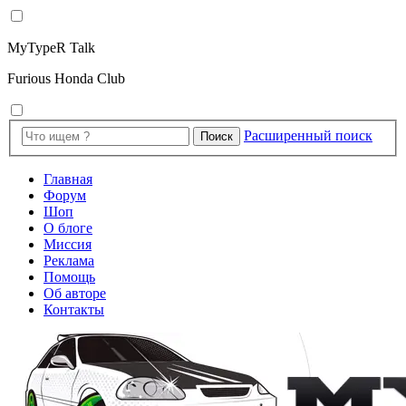
MyTypeR Talk
Furious Honda Club
Расширенный поиск
Поиск
Главная
Форум
Шоп
О блоге
Миссия
Реклама
Помощь
Об авторе
Контакты