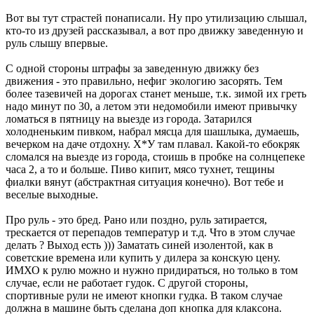
Вот вы тут страстей понаписали. Ну про утилизацию слышал,
кто-то из друзей рассказывал, а вот про движку заведенную и
руль слышу впервые.
С одной стороны штрафы за заведенную движку без
движения - это правильно, нефиг экологию засорять. Тем
более тазевичей на дорогах станет меньше, т.к. зимой их греть
надо минут по 30, а летом эти недомобили имеют привычку
ломаться в пятницу на выезде из города. Затарился
холодненьким пивком, набрал мясца для шашлыка, думаешь,
вечерком на даче отдохну. Х*У там плавал. Какой-то ебокряк
сломался на выезде из города, стоишь в пробке на солнцепеке
часа 2, а то и больше. Пиво кипит, мясо тухнет, тещины
фиалки вянут (абстрактная ситуация конечно). Вот тебе и
веселые выходные.
Про руль - это бред. Рано или поздно, руль затирается,
трескается от перепадов температур и т.д. Что в этом случае
делать ? Выход есть ))) Заматать синей изолентой, как в
советские времена или купить у дилера за конскую цену.
ИМХО к рулю можно и нужно придираться, но только в том
случае, если не работает гудок. С другой стороны,
спортивные рули не имеют кнопки гудка. В таком случае
должна в машине быть сделана доп кнопка для клаксона.