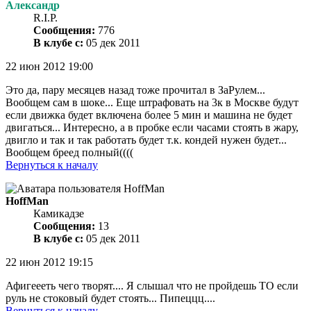
Александр
R.I.P.
Сообщения:
776
В клубе с:
05 дек 2011
22 июн 2012 19:00
Это да, пару месяцев назад тоже прочитал в ЗаРулем...
Вообщем сам в шоке... Еще штрафовать на 3к в Москве будут
если движка будет включена более 5 мин и машина не будет
двигаться... Интересно, а в пробке если часами стоять в жару,
двигло и так и так работать будет т.к. кондей нужен будет...
Вообщем бреед полный((((
Вернуться к началу
HoffMan
Камикадзе
Сообщения:
13
В клубе с:
05 дек 2011
22 июн 2012 19:15
Афигеееть чего творят.... Я слышал что не пройдешь ТО если
руль не стоковый будет стоять... Пипеццц....
Вернуться к началу