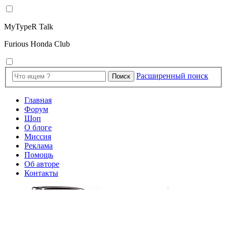
MyTypeR Talk
Furious Honda Club
Расширенный поиск
Поиск
Главная
Форум
Шоп
О блоге
Миссия
Реклама
Помощь
Об авторе
Контакты