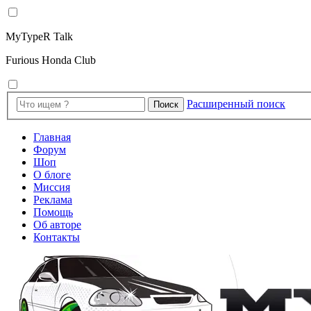
MyTypeR Talk
Furious Honda Club
Расширенный поиск
Поиск
Главная
Форум
Шоп
О блоге
Миссия
Реклама
Помощь
Об авторе
Контакты