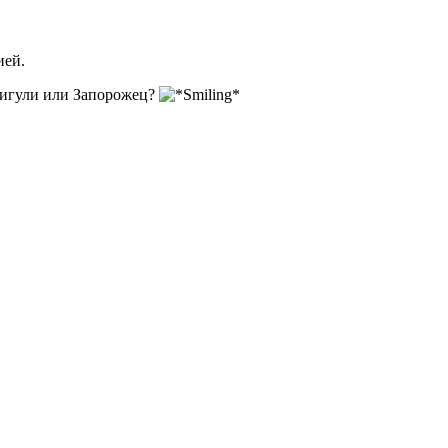
ией.
Жигули или Запорожец?