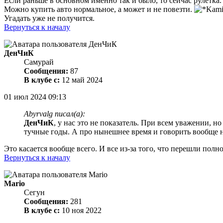
Если раньше в основном именно так и было, то сейчас рулетка
Можно купить авто нормальное, а может и не повезти.
Угадать уже не получится.
Вернуться к началу
ДенЧиК
Самурай
Сообщения:
87
В клубе с:
12 май 2024
01 июл 2024 09:13
Abyrvalg писал(а):
ДенЧиК
, у нас это не показатель. При всем уважении,
тучные годы. А про нынешнее время и говорить вообще н
Это касается вообще всего. И все из-за того, что перешли пол
Вернуться к началу
Mario
Сегун
Сообщения:
281
В клубе с:
10 ноя 2022