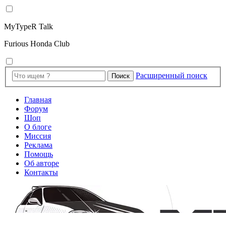
MyTypeR Talk
Furious Honda Club
Расширенный поиск
Поиск
Главная
Форум
Шоп
О блоге
Миссия
Реклама
Помощь
Об авторе
Контакты