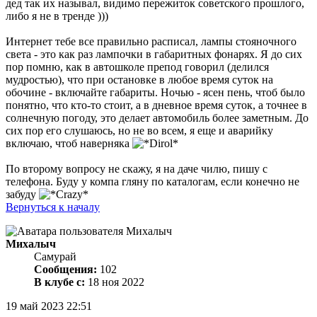
дед так их называл, видимо пережиток советского прошлого,
либо я не в тренде )))
Интернет тебе все правильно расписал, лампы стояночного
света - это как раз лампочки в габаритных фонарях. Я до сих
пор помню, как в автошколе препод говорил (делился
мудростью), что при остановке в любое время суток на
обочине - включайте габариты. Ночью - ясен пень, чтоб было
понятно, что кто-то стоит, а в дневное время суток, а точнее в
солнечную погоду, это делает автомобиль более заметным. До
сих пор его слушаюсь, но не во всем, я еще и аварийку
включаю, чтоб наверняка
По второму вопросу не скажу, я на даче чилю, пишу с
телефона. Буду у компа гляну по каталогам, если конечно не
забуду
Вернуться к началу
Михалыч
Самурай
Сообщения:
102
В клубе с:
18 ноя 2022
19 май 2023 22:51