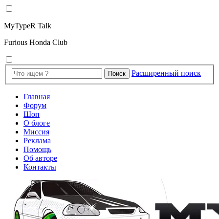
MyTypeR Talk
Furious Honda Club
Расширенный поиск
Поиск
Главная
Форум
Шоп
О блоге
Миссия
Реклама
Помощь
Об авторе
Контакты