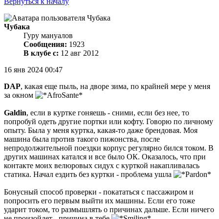
Вернуться к началу
Чубака
Гуру мануалов
Сообщения:
1923
В клубе с:
12 авг 2012
16 янв 2024 00:47
DAP
, какая еще пыль, на дворе зима, по крайней мере у меня
за окном
Galdin
, если в куртке гоняешь - сними, если без нее, то
попробуй одеть другие портки или кофту. Говорю по личному
опыту. Была у меня куртка, какая-то даже брендовая. Моя
машина была против такого пижонства, после
непродолжительной поездки корпус регулярно бился током. В
других машинах катался и все было ОК. Оказалось, что при
контакте моих велюровых сидух с курткой накапливалась
статика. Начал ездить без куртки - проблема ушла
Бонусный способ проверки - покататься с пассажиром и
попросить его первым выйти их машины. Если его тоже
ударит током, то размышлять о причинах дальше. Если ничего
не произойдет - причина в тебе