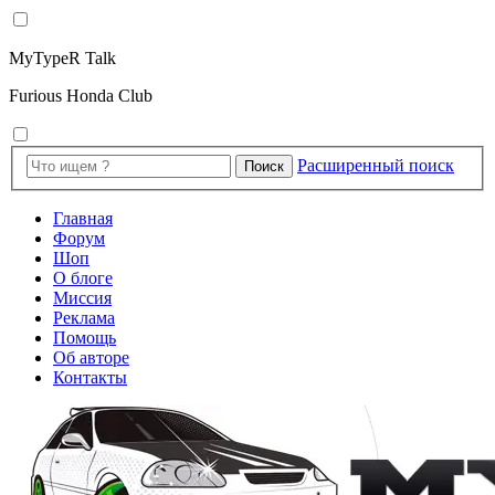
MyTypeR Talk
Furious Honda Club
Расширенный поиск
Поиск
Главная
Форум
Шоп
О блоге
Миссия
Реклама
Помощь
Об авторе
Контакты