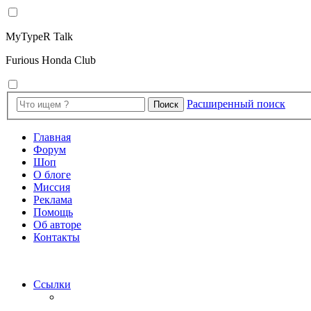
MyTypeR Talk
Furious Honda Club
Расширенный поиск
Поиск
Главная
Форум
Шоп
О блоге
Миссия
Реклама
Помощь
Об авторе
Контакты
Ссылки