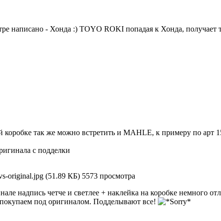
ьтре написано - Хонда :) TOYO ROKI попадая к Хонда, получает т
ой коробке так же можно встретить и MAHLE, к примеру по арт 
ригинала с подделки
original.jpg (51.89 КБ) 5573 просмотра
инале надпись четче и светлее + наклейка на коробке немного отл
о покупаем под оригиналом. Подделывают все!