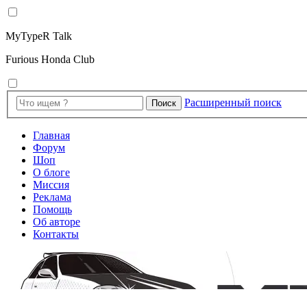
MyTypeR Talk
Furious Honda Club
Расширенный поиск
Поиск
Главная
Форум
Шоп
О блоге
Миссия
Реклама
Помощь
Об авторе
Контакты