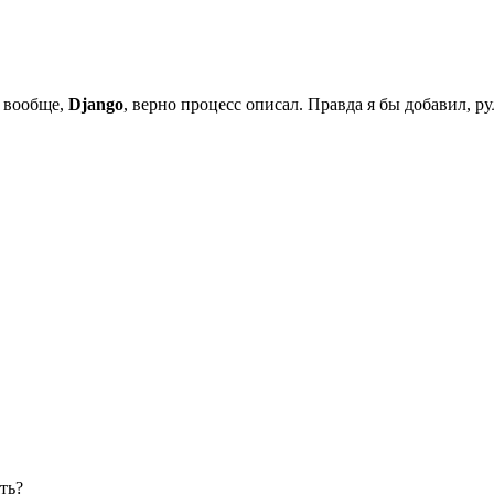
А вообще,
Django
, верно процесс описал. Правда я бы добавил, р
ть?