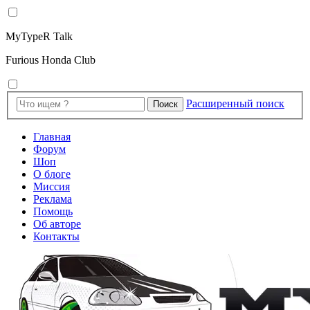
MyTypeR Talk
Furious Honda Club
Расширенный поиск
Поиск
Главная
Форум
Шоп
О блоге
Миссия
Реклама
Помощь
Об авторе
Контакты