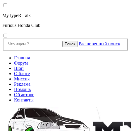
MyTypeR Talk
Furious Honda Club
Расширенный поиск
Поиск
Главная
Форум
Шоп
О блоге
Миссия
Реклама
Помощь
Об авторе
Контакты