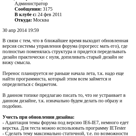
Администратор
Сообщения:
3175
В клубе с:
24 фев 2011
Откуда:
Москва
30 апр 2014 19:59
В связи с тем, что в ближайшее время выходит обновленная
версия системы управления форума (прогресс мать его), где
полностью поменялась структура и придется переделывать
дизайн практически с нуля, допиливать старый дизайн не
вижу смысла.
Перенос планируется не раньше начала лета, т.к. надо еще
найти программиста, который этим всем займется и
определиться с бюджетом.
В данном топике предлагаю писать то, что не устраивает в
данном дизайне, т.к. изначально будем делать по образу и
подобию.
Учесть при обновлении дизайна:
- Адаптация темы форума под версию IE6-IE7, немного едет
верстка. Для теста можно использовать программу IETester
- Сделать тему максимально статичной, т.е. по возможности