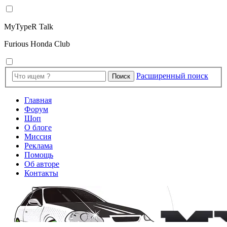
MyTypeR Talk
Furious Honda Club
Расширенный поиск
Поиск
Главная
Форум
Шоп
О блоге
Миссия
Реклама
Помощь
Об авторе
Контакты