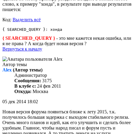
слово, к примеру "хонда", в результате при выводе результатов
пишется:
Код:
Выделить всё
{ SEARCHED_QUERY }: хонда
{ SEARCHED_QUERY }
- это мне кажется некая ошибка, или
я не права ? А когда будет новая версия ?
Вернуться к началу
Автор темы
Alex
(Автор темы)
Администратор
Сообщения:
3175
В клубе с:
24 фев 2011
Откуда:
Москва
05 дек 2014 18:02
Новая версия форума появиться ближе к лету 2015, т.к.
получилось большая задержка с выходом стабильного релиза.
Очень много планов и идей, как его улучшить и сделать более
удобным. Главное, чтобы народ писал и форум пусть и
медленно развивался. А то тратить деньги на услуги