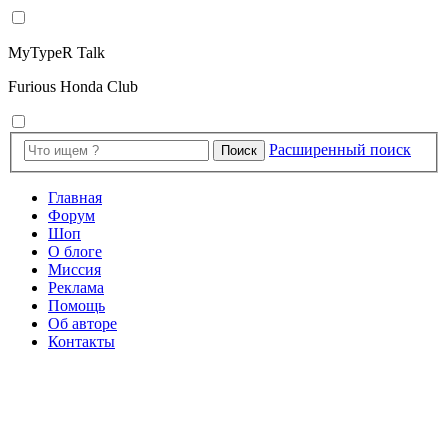
MyTypeR Talk
Furious Honda Club
Расширенный поиск
Поиск
Главная
Форум
Шоп
О блоге
Миссия
Реклама
Помощь
Об авторе
Контакты