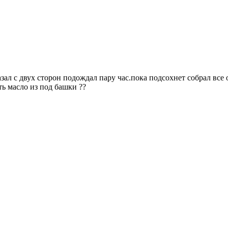
ал с двух сторон подождал пару час.пока подсохнет собрал все 
ь масло из под башки ??