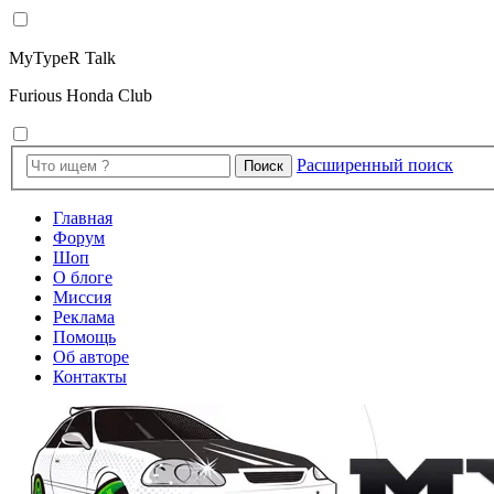
MyTypeR Talk
Furious Honda Club
Расширенный поиск
Поиск
Главная
Форум
Шоп
О блоге
Миссия
Реклама
Помощь
Об авторе
Контакты