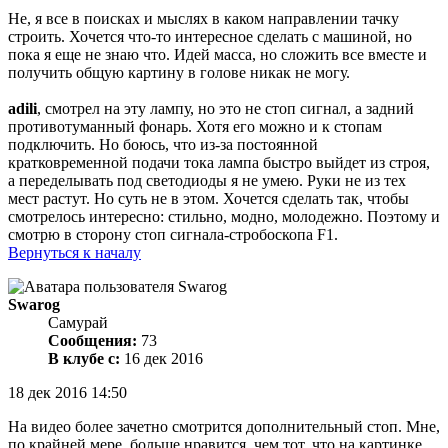
Не, я все в поисках и мыслях в каком направлении тачку
строить. Хочется что-то интересное сделать с машиной, но
пока я еще не знаю что. Идей масса, но сложить все вместе и
получить общую картину в голове никак не могу.
adili
, смотрел на эту лампу, но это не стоп сигнал, а задний
противотуманный фонарь. Хотя его можно и к стопам
подключить. Но боюсь, что из-за постоянной
кратковременной подачи тока лампа быстро выйдет из строя,
а переделывать под светодиоды я не умею. Руки не из тех
мест растут. Но суть не в этом. Хочется сделать так, чтобы
смотрелось интересно: стильно, модно, молодежно. Поэтому и
смотрю в сторону стоп сигнала-стробоскопа F1.
Вернуться к началу
Swarog
Самурай
Сообщения:
73
В клубе с:
16 дек 2016
18 дек 2016 14:50
На видео более зачетно смотрится дополнительный стоп. Мне,
по крайней мере, больше нравится, чем тот, что на картинке.