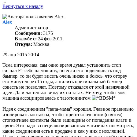
...
Вернуться к началу
Alex
Администратор
Сообщения:
3175
В клубе с:
24 фев 2011
Откуда:
Москва
29 апр 2015 20:14
Тема интересная, сам одно время думал установить стоп
сигнал F1 себе на машину, но если его подвешивать под
бампер, то он будет висеть очень низко и боюсь, что оторву
его минут через 15 езды, а пилить оригинальный бампер
совесть не позволяет. Поэтому отказался от этой навязчивой
идеи. Да и частенько вижу их на тазах. Не хочу, чтобы моя
машина ассоциировалась с тазотюнингом
Идея с соединением "папа-мама" хорошая. Главное правильно
изолировать контакты, чтобы при отключенном (снятом)
стопсигнале контакты были защищены от попадания влаги и
грязи. Это надо в специализированных магазинах посмотреть,
какие соединения есть в продаже и как у них с изоляцией.
Плюс, надо продумать, как проложить провода, чтобы они не