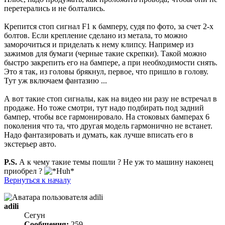
перетерались и не болтались.
Крепится стоп сигнал F1 к бамперу, судя по фото, за счет 2-х
болтов. Если крепление сделано из метала, то можно
заморочиться и приделать к нему клипсу. Например из
зажимов для бумаги (черные такие скрепки). Такой можно
быстро закрепить его на бампере, а при необходимости снять.
Это я так, из головы брякнул, первое, что пришло в голову.
Тут уж включаем фантазию ...
А вот такие стоп сигналы, как на видео ни разу не встречал в
продаже. Но тоже смотри, тут надо подбирать под задний
бампер, чтобы все гармонировало. На стоковых бамперах 6
поколения что та, что другая модель гармонично не встанет.
Надо фантазировать и думать, как лучше вписать его в
экстерьер авто.
P.S.
А к чему такие темы пошли ? Не уж то машину наконец
приобрел ?
Вернуться к началу
adili
Сегун
Сообщения:
259