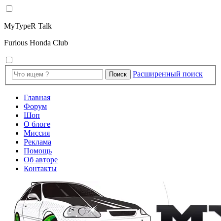
MyTypeR Talk
Furious Honda Club
Расширенный поиск
Поиск
Главная
Форум
Шоп
О блоге
Миссия
Реклама
Помощь
Об авторе
Контакты