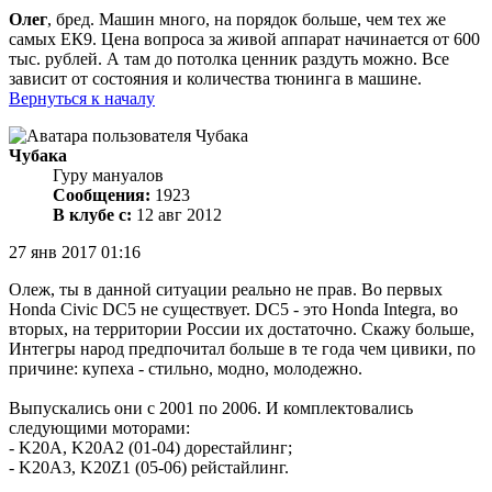
Олег
, бред. Машин много, на порядок больше, чем тех же
самых ЕК9. Цена вопроса за живой аппарат начинается от 600
тыс. рублей. А там до потолка ценник раздуть можно. Все
зависит от состояния и количества тюнинга в машине.
Вернуться к началу
Чубака
Гуру мануалов
Сообщения:
1923
В клубе с:
12 авг 2012
27 янв 2017 01:16
Олеж, ты в данной ситуации реально не прав. Во первых
Honda Civic DC5 не существует. DC5 - это Honda Integra, во
вторых, на территории России их достаточно. Скажу больше,
Интегры народ предпочитал больше в те года чем цивики, по
причине: купеха - стильно, модно, молодежно.
Выпускались они с 2001 по 2006. И комплектовались
следующими моторами:
- K20A, K20A2 (01-04) дорестайлинг;
- K20A3, K20Z1 (05-06) рейстайлинг.