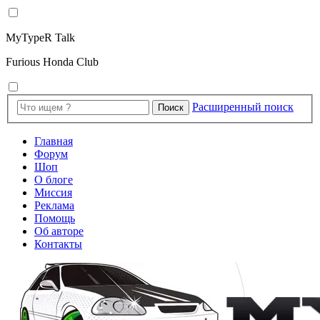
MyTypeR Talk
Furious Honda Club
Расширенный поиск
Поиск
Главная
Форум
Шоп
О блоге
Миссия
Реклама
Помощь
Об авторе
Контакты