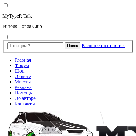
MyTypeR Talk
Furious Honda Club
Расширенный поиск
Поиск
Главная
Форум
Шоп
О блоге
Миссия
Реклама
Помощь
Об авторе
Контакты