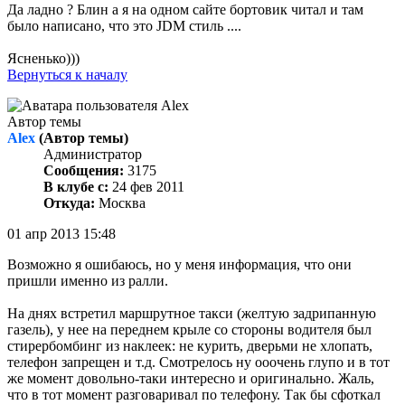
Да ладно ? Блин а я на одном сайте бортовик читал и там
было написано, что это JDM стиль ....
Ясненько)))
Вернуться к началу
Автор темы
Alex
(Автор темы)
Администратор
Сообщения:
3175
В клубе с:
24 фев 2011
Откуда:
Москва
01 апр 2013 15:48
Возможно я ошибаюсь, но у меня информация, что они
пришли именно из ралли.
На днях встретил маршрутное такси (желтую задрипанную
газель), у нее на переднем крыле со стороны водителя был
стирербомбинг из наклеек: не курить, дверьми не хлопать,
телефон запрещен и т.д. Смотрелось ну ооочень глупо и в тот
же момент довольно-таки интересно и оригинально. Жаль,
что в тот момент разговаривал по телефону. Так бы сфоткал