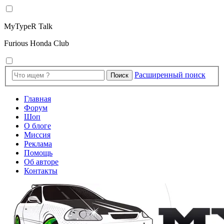
MyTypeR Talk
Furious Honda Club
Расширенный поиск
Поиск
Главная
Форум
Шоп
О блоге
Миссия
Реклама
Помощь
Об авторе
Контакты