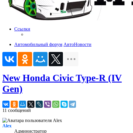
Ссылки
Автомобильный форум
АвтоНовости
New Honda Civic Type-R (IV
Gen)
11 сообщений
Alex
Администратор