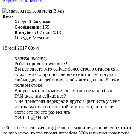
Вернуться к началу
Bivas
Хитрый Басурман
Сообщения:
155
В клубе с:
07 ноя 2013
Откуда:
Moscow
18 май 2017 08:44
Rediska писал(а):
Ребята приветствую всех!
Вы все знаете ,что сейчас более строго относятся к
осмотру авто при постановке/снятии с учета ,или
любые другие действия, якобы авто должно быть в
полном стоке!
Вопрос: кто-нить может знает или недавно был в
ГАИ ,как там сейчас все?
Мне предстоит перекрас в другой цвет, есть у меня
и сток выхлоп и сток стойки и колеса, но так не
охота это по сто раз менять!
ХЭЛП!
сейчас всё очень жестко((( если на машине установлено что-то
не заводское, то это грозит штрафом 500р и выписывают тебе