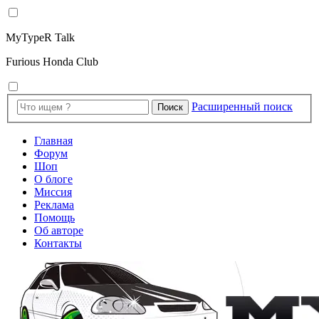
MyTypeR Talk
Furious Honda Club
Расширенный поиск
Поиск
Главная
Форум
Шоп
О блоге
Миссия
Реклама
Помощь
Об авторе
Контакты