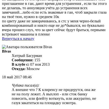
приглашение в гаи, дают время для устранения , если ты этого
не делаешь, то аннуляция учёта до устранения всех
замечаний...либо если есть знакомые в гаи, чтоб закрыли глаза
на твоё тюн, нужно в среднем 10к
по цвету даже не заморачиваюсь, в стс у меня черно-белый
комбинированный и никто еще не до*бывался, но буквально
вчера прошел слух, что за цвет сейчас будут браться, первыми
встревают машины в пленке
Вернуться к началу
Bivas
Хитрый Басурман
Сообщения:
155
В клубе с:
07 ноя 2013
Откуда:
Moscow
18 май 2017 08:46
Чубака писал(а):
А внешне что ? К клиренсу не придерутся, она же
не на полу лежит. А выхлоп - или сток банку
повесить, или флейту воткнуть, или аккуратно, не
газуя закатиться на площадку осмотра.