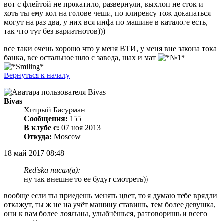
вот с флейтой не прокатило, развернули, выхлоп не сток и
хоть ты ему кол на голове чеши, по клиренсу тож докапаться
могут на раз два, у них вся инфа по машине в каталоге есть,
так что тут без вариатнотов)))
все таки очень хорошо что у меня ВТИ, у меня вне закона тока
банка, все остальное шло с завода, шах и мат
Вернуться к началу
Bivas
Хитрый Басурман
Сообщения:
155
В клубе с:
07 ноя 2013
Откуда:
Moscow
18 май 2017 08:48
Rediska писал(а):
ну так внешне то ее будут смотреть))
вообще если ты приедешь менять цвет, то я думаю тебе врядли
откажут, ты ж не на учёт машину ставишь, тем более девушка,
они к вам более лояльны, улыбнёшься, разговоришь и всего