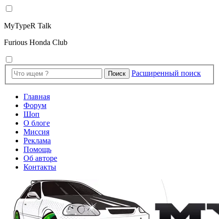
MyTypeR Talk
Furious Honda Club
Расширенный поиск
Поиск
Главная
Форум
Шоп
О блоге
Миссия
Реклама
Помощь
Об авторе
Контакты