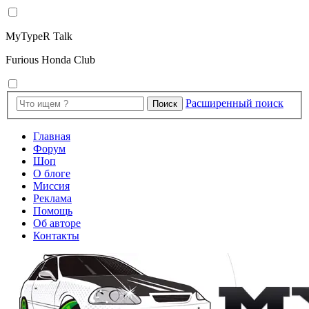
MyTypeR Talk
Furious Honda Club
Расширенный поиск
Поиск
Главная
Форум
Шоп
О блоге
Миссия
Реклама
Помощь
Об авторе
Контакты