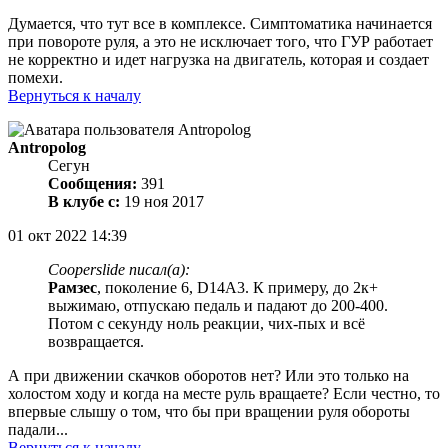
Думается, что тут все в комплексе. Симптоматика начинается
при повороте руля, а это не исключает того, что ГУР работает
не корректно и идет нагрузка на двигатель, которая и создает
помехи.
Вернуться к началу
Antropolog
Сегун
Сообщения:
391
В клубе с:
19 ноя 2017
01 окт 2022 14:39
Cooperslide писал(а):
Рамзес
, поколение 6, D14A3. К примеру, до 2к+
выжимаю, отпускаю педаль и падают до 200-400.
Потом с секунду ноль реакции, чих-пых и всё
возвращается.
А при движении скачков оборотов нет? Или это только на
холостом ходу и когда на месте руль вращаете? Если честно, то
впервые слышу о том, что бы при вращении руля обороты
падали...
Вернуться к началу