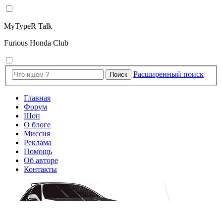
MyTypeR Talk
Furious Honda Club
Расширенный поиск
Поиск
Главная
Форум
Шоп
О блоге
Миссия
Реклама
Помощь
Об авторе
Контакты