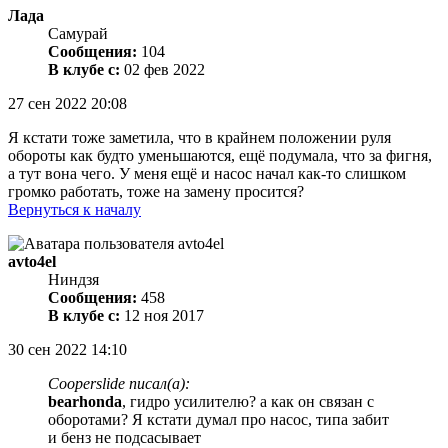
Лада
Самурай
Сообщения:
104
В клубе с:
02 фев 2022
27 сен 2022 20:08
Я кстати тоже заметила, что в крайнем положении руля
обороты как будто уменьшаются, ещё подумала, что за фигня,
а тут вона чего. У меня ещё и насос начал как-то слишком
громко работать, тоже на замену просится?
Вернуться к началу
avto4el
Ниндзя
Сообщения:
458
В клубе с:
12 ноя 2017
30 сен 2022 14:10
Cooperslide писал(а):
bearhonda
, гидро усилителю? а как он связан с
оборотами? Я кстати думал про насос, типа забит
и бенз не подсасывает