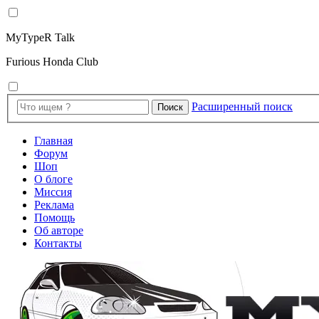
MyTypeR Talk
Furious Honda Club
Расширенный поиск
Поиск
Главная
Форум
Шоп
О блоге
Миссия
Реклама
Помощь
Об авторе
Контакты