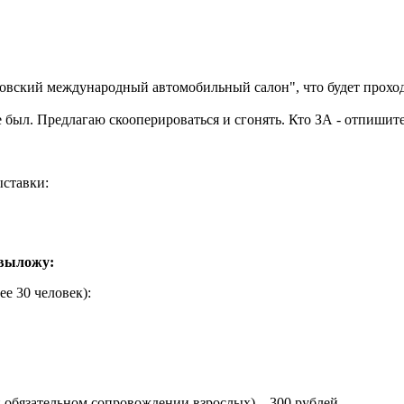
ковский международный автомобильный салон", что будет проход
не был. Предлагаю скооперироваться и сгонять. Кто ЗА - отпишите
ыставки:
 выложу:
е 30 человек):
ри обязательном сопровождении взрослых) – 300 рублей.