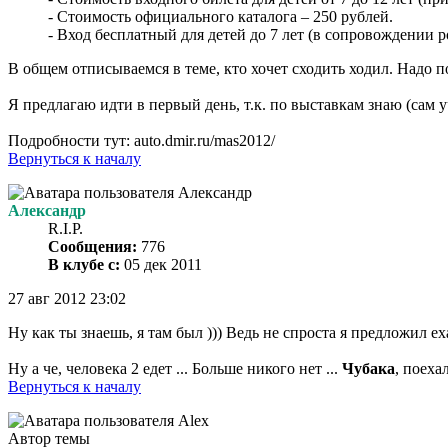
- Стоимость официального каталога – 250 рублей.
- Вход бесплатный для детей до 7 лет (в сопровождении
В общем отписываемся в теме, кто хочет сходить ходил. Надо п
Я предлагаю идти в первый день, т.к. по выставкам знаю (сам 
Подробности тут: auto.dmir.ru/mas2012/
Вернуться к началу
Александр
R.I.P.
Сообщения:
776
В клубе с:
05 дек 2011
27 авг 2012 23:02
Ну как ты знаешь, я там был ))) Ведь не спроста я предложил е
Ну а че, человека 2 едет ... Больше никого нет ...
Чубака
, поеха
Вернуться к началу
Автор темы