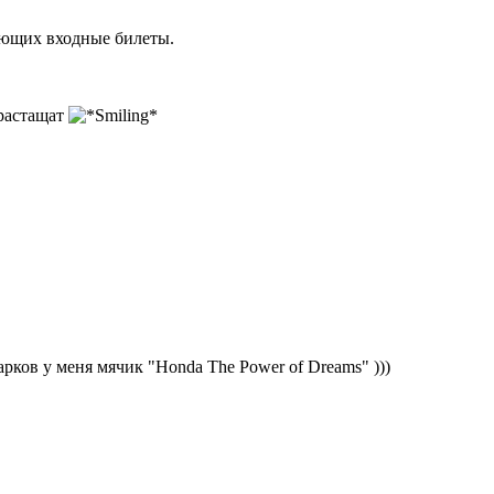
меющих входные билеты.
 растащат
арков у меня мячик "Honda The Power of Dreams" )))