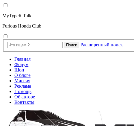
MyTypeR Talk
Furious Honda Club
Расширенный поиск
Поиск
Главная
Форум
Шоп
О блоге
Миссия
Реклама
Помощь
Об авторе
Контакты