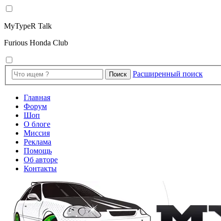
MyTypeR Talk
Furious Honda Club
Расширенный поиск
Поиск
Главная
Форум
Шоп
О блоге
Миссия
Реклама
Помощь
Об авторе
Контакты