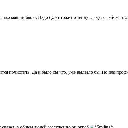
олько машин было. Надо будет тоже по теплу глянуть, сейчас что-
учится почистить. Да и было бы что, уже вылезло бы. Но для про
е сказал, в общем люлей заслуженно он огреб