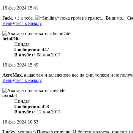
15 фев 2024 15:41
Jack
, +1 к тебе.
пока гром не грянет... Видимо... Ск
Вернуться к началу
heiniDite
Ниндзя
Сообщения:
447
В клубе с:
08 ноя 2017
15 фев 2024 15:49
AeroMax
, а щас там и заледенело все на фиг, толком и не пол
Вернуться к началу
avto4el
Ниндзя
Сообщения:
458
В клубе с:
12 ноя 2017
16 фев 2024 10:53
Lucky
, мощно :) Поржал от души. И братец молоток, пролил, н