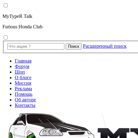
MyTypeR Talk
Furious Honda Club
Расширенный поиск
Поиск
Главная
Форум
Шоп
О блоге
Миссия
Реклама
Помощь
Об авторе
Контакты