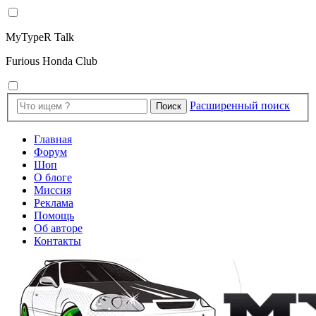
MyTypeR Talk
Furious Honda Club
Расширенный поиск
Поиск
Главная
Форум
Шоп
О блоге
Миссия
Реклама
Помощь
Об авторе
Контакты