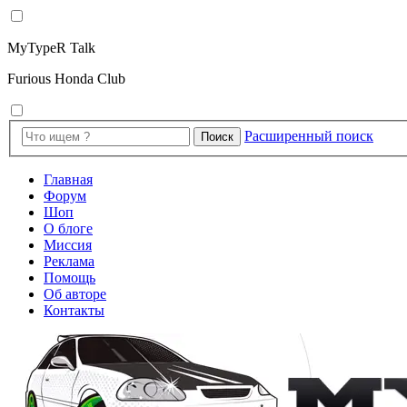
MyTypeR Talk
Furious Honda Club
Расширенный поиск
Поиск
Главная
Форум
Шоп
О блоге
Миссия
Реклама
Помощь
Об авторе
Контакты