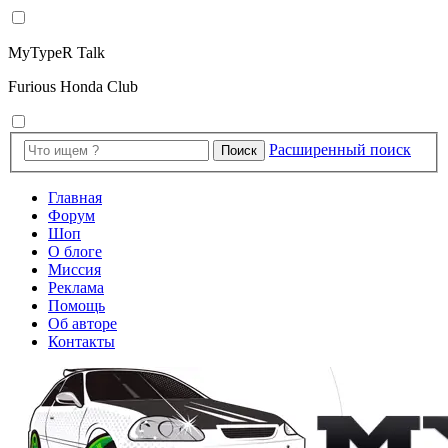
MyTypeR Talk
Furious Honda Club
Расширенный поиск
Поиск
Главная
Форум
Шоп
О блоге
Миссия
Реклама
Помощь
Об авторе
Контакты