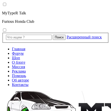
MyTypeR Talk
Furious Honda Club
Расширенный поиск
Поиск
Главная
Форум
Шоп
О блоге
Миссия
Реклама
Помощь
Об авторе
Контакты