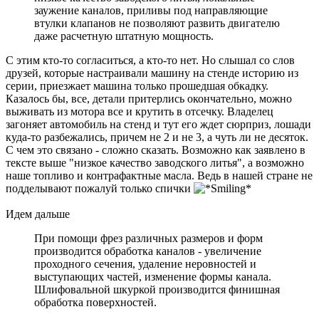
заужение каналов, приливы под направляющие
втулки клапанов не позволяют развить двигателю
даже расчетную штатную мощность.
С этим кто-то согласиться, а кто-то нет. Но слышал со слов
друзей, которые настраивали машину на стенде историю из
серии, приезжает машина только прошедшая обкадку.
Казалось бы, все, детали притерлись окончательно, можно
выживать из мотора все и крутить в отсечку. Владелец
загоняет автомобиль на стенд и тут его ждет сюрприз, лошади
куда-то разбежались, причем не 2 и не 3, а чуть ли не десяток.
С чем это связано - сложно сказать. Возможно как заявлено в
тексте выше "низкое качество заводского литья", а возможно
наше топливо и контрафактные масла. Ведь в нашей стране не
подделывают пожалуй только спички
Идем дальше
При помощи фрез различных размеров и форм
производится обработка каналов - увеличение
проходного сечения, удаление неровностей и
выступающих частей, изменение формы канала.
Шлифовальной шкуркой производится финишная
обработка поверхностей.