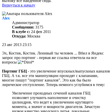
выложу все найденное сюда.
Вернуться к началу
Alex
Администратор
Сообщения:
3175
В клубе с:
24 фев 2011
Откуда:
Москва
23 авг 2013 23:15
Эх, Костик, Костик. Ленивый ты человек ... Вбил в Яндекс
запрос про портинг - первая же ссылка ответила на все
вопросы
Портинг ГБЦ
- это увеличение впускных/выпускных каналов
ГБЦ. А т.к. все эти манипуляции проходят с клапанами,
многие пишут "портинг каналов". Это как бы было
лирическое отступление. Теперь немного углубимся в тему:
Увеличение проходных сечений каналов ГБЦ
позволяет улучшить наполнение и очистку
цилиндров, что ведет к увеличению крутящего
момента, а значит и мощности двигателя. Зачастую
низкое качество заводского литья, локальные