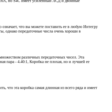
B16A, но S4C имеет усиленный ЛСД и двойные
о означает, что вы можете поставить ее в любую Интегру
ты, однако передаточные числа очень хороши в
 множеством различных передаточных чисел. Эта
 пара - 4.40:1, Коробка не плохая, но и лучшей ее
ь, что эта коробка самая длинная из всего ряда и имеет