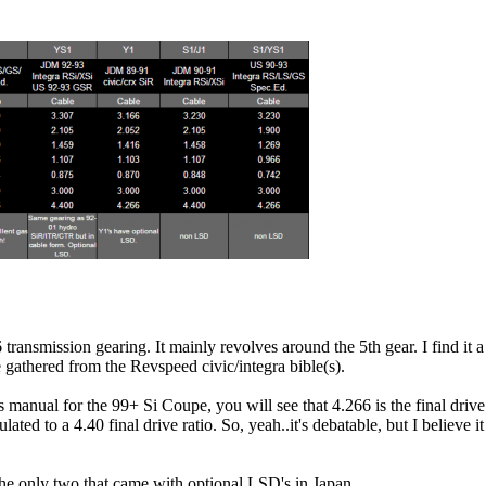
transmission gearing. It mainly revolves around the 5th gear. I find it a
e gathered from the Revspeed civic/integra bible(s).
s manual for the 99+ Si Coupe, you will see that 4.266 is the final drive
lated to a 4.40 final drive ratio. So, yeah..it's debatable, but I believ
the only two that came with optional LSD's in Japan.