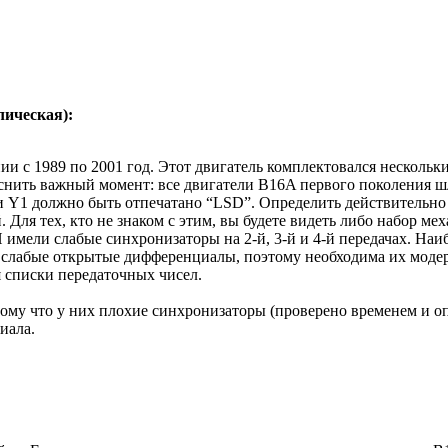
лическая):
ии с 1989 по 2001 год. Этот двигатель комплектовался несколь
уяснить важный момент: все двигатели B16A первого поколения
ки Y1 должно быть отпечатано “LSD”. Определить действительно
 Для тех, кто не знаком с этим, вы будете видеть либо набор м
мели слабые синхронизаторы на 2-й, 3-й и 4-й передачах. Наибо
ь слабые открытые дифференциалы, поэтому необходима их моде
 списки передаточных чисел.
тому что у них плохие синхронизаторы (проверено временем и 
иала.