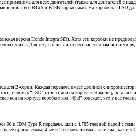
ее применима для всех двигателей (также для двигателей с надд
равнению с его B16A и B18B вариантами. На коробках с LSD дол
анская версия Honda Integra SiR). Хотя эти коробки не предпо
чных чисел. Для тех, кто не заинтересован ультракороткими ряд
nda для B-серии. Каждая передача имеет двойной синхронизатор
ого, надпись “LSD” отпечатана на корпусе. Наконец, осталось пр
в код на корпусе коробки: код "4jhd" означает, что у вас главная п
Все 98 и JDM Type R передачи, шли с 4.785 главной парой с тем
 более приемлемым, 4-ые и 5-ые механизмы - такие же, как и у 