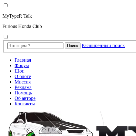
MyTypeR Talk
Furious Honda Club
Расширенный поиск
Поиск
Главная
Форум
Шоп
О блоге
Миссия
Реклама
Помощь
Об авторе
Контакты