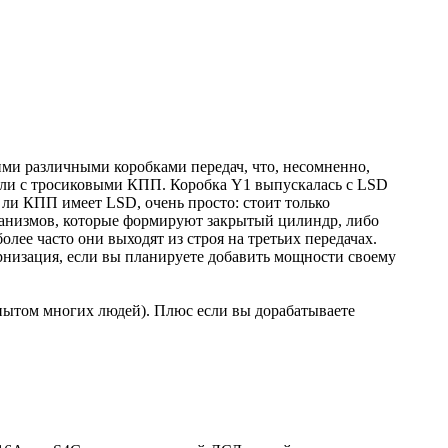
кими различными коробками передач, что, несомненно,
 шли с тросиковыми КПП. Коробка Y1 выпускалась с LSD
 ли КПП имеет LSD, очень просто: стоит только
еханизмов, которые формируют закрытый цилиндр, либо
лее часто они выходят из строя на третьих передачах.
рнизация, если вы планируете добавить мощности своему
опытом многих людей). Плюс если вы дорабатываете