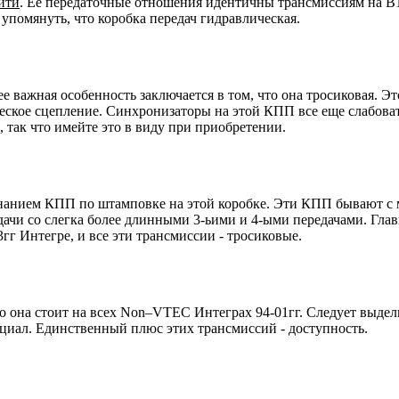
айти
. Ее передаточные отношения идентичны трансмиссиям на 
т упомянуть, что коробка передач гидравлическая.
е важная особенность заключается в том, что она тросиковая. Эт
еское сцепление. Синхронизаторы на этой КПП все еще слабова
, так что имейте это в виду при приобретении.
ознанием КПП по штамповке на этой коробке. Эти КПП бывают с
чи со слегка более длинными 3-ьими и 4-ыми передачами. Главная
гг Интегре, и все эти трансмиссии - тросиковые.
о она стоит на всех Non–VTEC Интеграх 94-01гг. Следует выделит
иал. Единственный плюс этих трансмиссий - доступность.