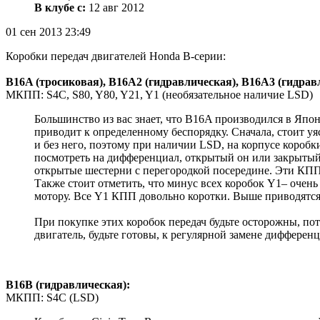
В клубе с:
12 авг 2012
01 сен 2013 23:49
Коробки передач двигателей Honda B-серии:
B16A (тросиковая), B16A2 (гидравлическая), B16A3 (гидрав
МКПП: S4C, S80, Y80, Y21, Y1 (необязательное наличие LSD)
Большинство из вас знает, что B16A производился в Япон
приводит к определенному беспорядку. Сначала, стоит 
и без него, поэтому при наличии LSD, на корпусе короб
посмотреть на дифференциал, открытый он или закрытый.
открытые шестерни с перегородкой посередине. Эти КПП и
Также стоит отметить, что минус всех коробок Y1– очен
мотору. Все Y1 КПП довольно коротки. Выше приводятся
При покупке этих коробок передач будьте осторожны, по
двигатель, будьте готовы, к регулярной замене дифференц
B16B (гидравлическая):
МКПП: S4C (LSD)