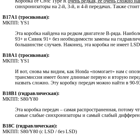
Коробка от Civic Type R
очень редкая, ее очень сложно н
синхронизаторы на 2-й, 3-й, и 4-й передачах. Также стои
B17A1 (тросиковая):
МКПП: YS1
Эта коробка найдена на редком двигателе B-ряда. Наиболе
93+ и Сивик 91+ без необходимости замены на гидравлич
большинстве случаев. Наконец, эта коробка не имеет LSD
B18A1 (тросиковая):
МКПП: YS1
И вот, снова мы видим, как Honda «помогает» нам с оп
трансмиссия имеет более длинные первую и вторую переда
назвать сложно. Эту коробку передач можно найти в 90-93
B18B1 (гидравлическая):
МКПП: S80/Y80
Эта коробка передач – самая распространенная, потому чт
самые слабые синхронизаторы и самый слабый дифференц
B18C (гидравлическая):
МКПП: S80/Y80 (с LSD / без LSD)