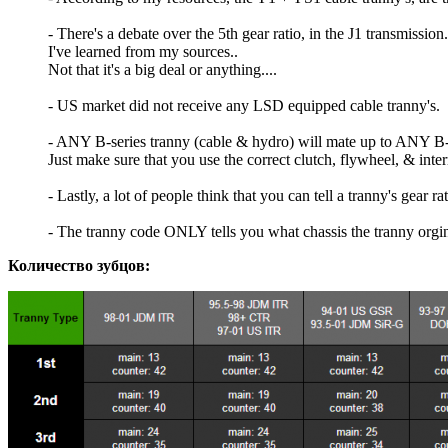
- There's a debate over the 5th gear ratio, in the J1 transmission
I've learned from my sources..
Not that it's a big deal or anything....
- US market did not receive any LSD equipped cable tranny's.
- ANY B-series tranny (cable & hydro) will mate up to AN
Just make sure that you use the correct clutch, flywheel, & inte
- Lastly, a lot of people think that you can tell a tranny's gear r
- The tranny code ONLY tells you what chassis the tranny orgina
Количество зубцов: