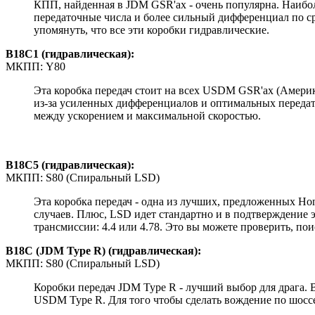
КПП, найденная в JDM GSR'ах - очень популярна. Наибол
передаточные числа и более сильный дифференциал по с
упомянуть, что все эти коробки гидравлические.
B18C1 (гидравлическая):
МКПП: Y80
Эта коробка передач стоит на всех USDM GSR'ах (Америк
из-за усиленных дифференциалов и оптимальных передато
между ускорением и максимальной скоростью.
B18C5 (гидравлическая):
МКПП: S80 (Спиральный LSD)
Эта коробка передач - одна из лучших, предложенных Ho
случаев. Плюс, LSD идет стандартно и в подтверждение эт
трансмиссии: 4.4 или 4.78. Это вы можете проверить, поиска
B18C (JDM Type R) (гидравлическая):
МКПП: S80 (Спиральный LSD)
Коробки передач JDM Type R - лучший выбор для драга. 
USDM Type R. Для того чтобы сделать вождение по шоссе