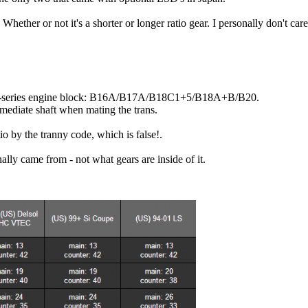
. Whether or not it's a shorter or longer ratio gear. I personally don't car
Y B-series engine block: B16A/B17A/B18C1+5/B18A+B/B20.
rmediate shaft when mating the trans.
atio by the tranny code, which is false!.
lly came from - not what gears are inside of it.