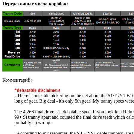
Передаточные числа коробок:
Комментарий:
*debatable disclaimers
- There is noteable bickering on the net about the S1/J1/Y1 B16 
long of gear. Big deal - it's only 5th gear! My tranny specs wer
The 4.266 final drive is a debatable spec. If you look in a Helm
99+ Si tranny apart and counted the final drive teeth which calcu
probably is) wrong.
- According to my resources, the Y1 + YS1 cable tranny's, are 