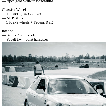
— rspec gold меньше половины
Chassis / Wheels
— D2 racing RS Coilover
— ARP Studs
—CtR ek9 wheels + Federal RSR
Interior
— Skunk 2 shift knob
— Sabelt trw 4 point harnesses