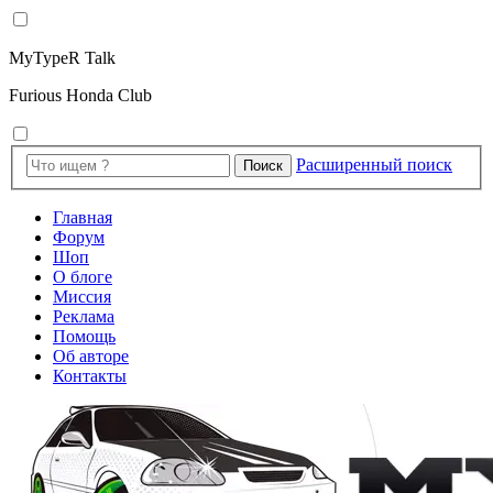
MyTypeR Talk
Furious Honda Club
Расширенный поиск
Поиск
Главная
Форум
Шоп
О блоге
Миссия
Реклама
Помощь
Об авторе
Контакты