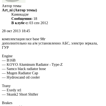
Автор темы
Art_ni
(Автор темы)
Камикадзе
Сообщения:
18
В клубе с:
03 сен 2012
28 окт 2013 18:45
комплектация race base 98г
дополнительно на а/м установленно АБС, электро зеркала,
ГУР
Engine
— B16B
— KOYO Aluminum Radiator - Type-Z
— Samco black radiator hose
— Mugen Radiator Cap
— Hydroscand oil cooler
Trany
— Exedy st1
— Skunk2 Short Shifter
Brakes