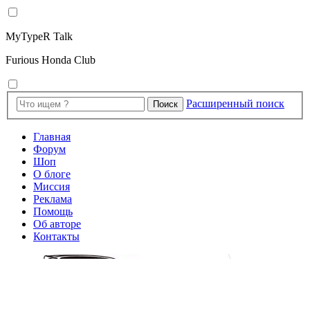
MyTypeR Talk
Furious Honda Club
Расширенный поиск
Поиск
Главная
Форум
Шоп
О блоге
Миссия
Реклама
Помощь
Об авторе
Контакты