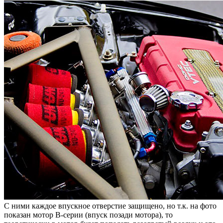
С ними каждое впускное отверстие защищено, но т.к. на фото
показан мотор B-серии (впуск позади мотора), то