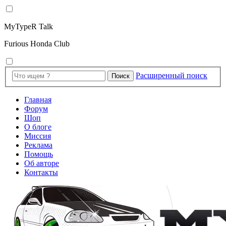
MyTypeR Talk
Furious Honda Club
Расширенный поиск
Поиск
Главная
Форум
Шоп
О блоге
Миссия
Реклама
Помощь
Об авторе
Контакты