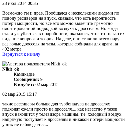
23 июл 2014 00:35
Возможно ты и прав. Пообщался с несколькими людьми по
поводу ресиверов на впуск, сказали, что есть вероятность
потери мощности, но все это можно вылечить грамотно
смонтированной подводкой воздуха к дросселям. Но когда
стали углубляться в подробности, оказалось, что это только их
видение вопроса и теория. На деле, они ставили всего пару
раз голые дросселя на тазы, которые собирали для драга на
402 метра.
Вернуться к началу
Nikit_ok
Камикадзе
Сообщения:
9
В клубе с:
02 мар 2015
02 мар 2015 15:17
такие рессиверы больше для турбонадува на дросселях
подходят ежели просто на дросселя.... как известно у тазов
впуск находится у телевизора машины, т.е. холодный воздух
напрямую поступает к дросселям и никакой потери мощности
у них не наблюдается...