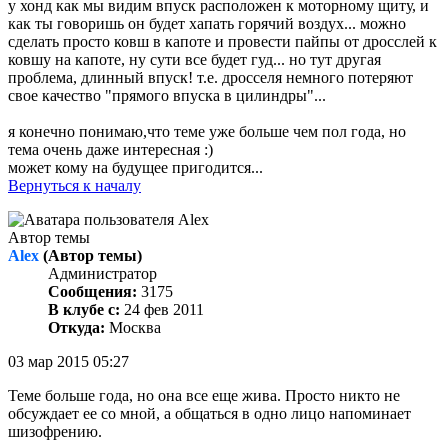
у хонд как мы видим впуск расположен к моторному щиту, и
как ты говоришь он будет хапать горячий воздух... можно
сделать просто ковш в капоте и провести пайпы от дросслей к
ковшу на капоте, ну сути все будет гуд... но тут другая
проблема, длинный впуск! т.е. дросселя немного потеряют
свое качество "прямого впуска в цилиндры"...
я конечно понимаю,что теме уже больше чем пол года, но
тема очень даже интересная :)
может кому на будущее пригодится...
Вернуться к началу
Автор темы
Alex
(Автор темы)
Администратор
Сообщения:
3175
В клубе с:
24 фев 2011
Откуда:
Москва
03 мар 2015 05:27
Теме больше года, но она все еще жива. Просто никто не
обсуждает ее со мной, а общаться в одно лицо напоминает
шизофрению.