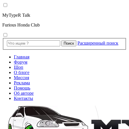
MyTypeR Talk
Furious Honda Club
Расширенный поиск
Поиск
Главная
Форум
Шоп
О блоге
Миссия
Реклама
Помощь
Об авторе
Контакты