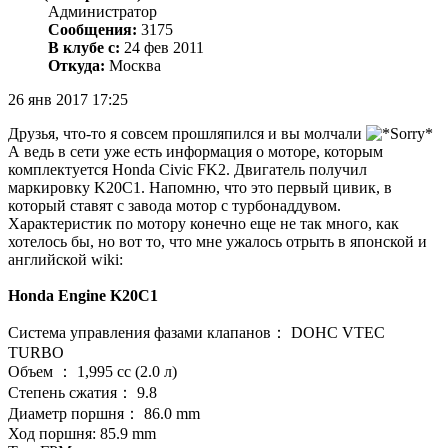
Администратор
Сообщения:
3175
В клубе с:
24 фев 2011
Откуда:
Москва
26 янв 2017 17:25
Друзья, что-то я совсем прошляпился и вы молчали
А ведь в сети уже есть информация о моторе, которым
комплектуется Honda Civic FK2. Двигатель получил
маркировку K20C1. Напомню, что это первый цивик, в
который ставят с завода мотор с турбонаддувом.
Характеристик по мотору конечно еще не так много, как
хотелось бы, но вот то, что мне ужалось отрыть в японской и
английской wiki:
Honda Engine K20C1
Cистема управления фазами клапанов： DOHC VTEC
TURBO
Объем ： 1,995 cc (2.0 л)
Степень сжатия： 9.8
Диаметр поршня： 86.0 mm
Ход поршня: 85.9 mm