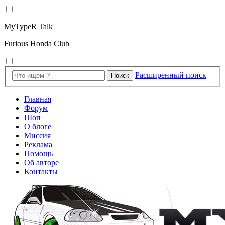
MyTypeR Talk
Furious Honda Club
Расширенный поиск
Поиск
Главная
Форум
Шоп
О блоге
Миссия
Реклама
Помощь
Об авторе
Контакты