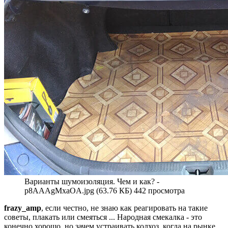
Варианты шумоизоляция. Чем и как? -
p8AAAgMxaOA.jpg (63.76 КБ) 442 просмотра
frazy_amp
, если честно, не знаю как реагировать на такие
советы, плакать или смеяться ... Народная смекалка - это
конечно хорошо, но зачем устраивать колхоз, когда на рынке