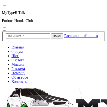
MyTypeR Talk
Furious Honda Club
Расширенный поиск
Поиск
Главная
Форум
Шоп
О блоге
Миссия
Реклама
Помощь
Об авторе
Контакты