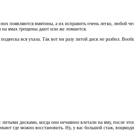
них появляются вмятины, а их исправить очень легко, любой че
ни на ямах трещины дают или же ломаются.
подвеска вся ухала. Так вот ни разу литой диск не разбил. Вообщ
 литыми дисками, когда они нечаянно влетали на яму, после это
ают где можно восстановить. Ну, у вас большой стаж, вощмодны