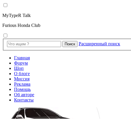
MyTypeR Talk
Furious Honda Club
Расширенный поиск
Поиск
Главная
Форум
Шоп
О блоге
Миссия
Реклама
Помощь
Об авторе
Контакты