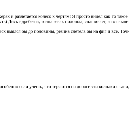
рак и разлетается колесо к чертям! Я просто видел как-то такое 
уть) Диск вдребезги, толпа зевак подошла, спашивает, а тот вылез
ск вмялся бы до половины, резина слетела бы на фиг и все. Точн
собенно если учесть, что теряются на дороге эти колпаки с зав