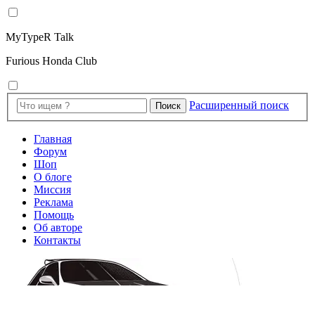
MyTypeR Talk
Furious Honda Club
Расширенный поиск
Поиск
Главная
Форум
Шоп
О блоге
Миссия
Реклама
Помощь
Об авторе
Контакты