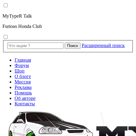
MyTypeR Talk
Furious Honda Club
Расширенный поиск
Поиск
Главная
Форум
Шоп
О блоге
Миссия
Реклама
Помощь
Об авторе
Контакты