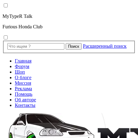
MyTypeR Talk
Furious Honda Club
Расширенный поиск
Поиск
Главная
Форум
Шоп
О блоге
Миссия
Реклама
Помощь
Об авторе
Контакты