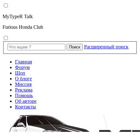
MyTypeR Talk
Furious Honda Club
Расширенный поиск
Поиск
Главная
Форум
Шоп
О блоге
Миссия
Реклама
Помощь
Об авторе
Контакты