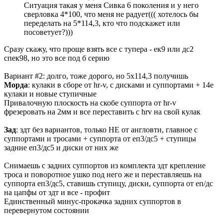
Ситуация такая у меня Сивка 6 поколения и у него
сверловка 4*100, что меня не радует((( хотелось бы
переделать на 5*114,3, кто что подскажет или
посоветует?)))
Сразу скажу, что проще взять все с тупера - ек9 или дс2
спек98, но это все под б серию
Вариант #2: долго, тоже дорого, но 5х114,3 получишь
Морда
: кулаки в сборе от hr-v, с дисками и суппортами + 14е
кулаки и новые ступичные
Привалочную плоскость на скобе суппорта от hr-v
фрезеровать на 2мм и все переставить с hrv на свой кулак
Зад
: здт без вариантов, только НЕ от англовти, главное с
суппортами и тросами + суппорта от еп3/дс5 + ступицы
задние еп3/дс5 и диски от них же
Снимаешь с задних суппортов из комплекта здт крепление
троса и поворотное ушко под него же и переставляешь на
суппорта еп3/дс5, ставишь ступицу, диски, суппорта от еп/дс
на цапфы от здт и все - профит
Единственный минус-прокачка задних суппортов в
перевернутом состоянии