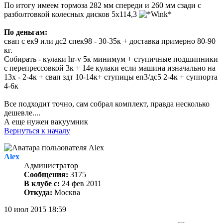
По итогу имеем тормоза 282 мм спереди и 260 мм сзади с
разболтовкой колесных дисков 5х114,3
По деньгам:
свап с ек9 или дс2 спек98 - 30-35к + доставка примерно 80-90
кг.
Собирать - кулаки hr-v 5к минимум + ступичные подшипники
с перепрессовкой 3к + 14е кулаки если машина изначально на
13х - 2-4к + свап здт 10-14к+ ступицы еп3/дс5 2-4к + суппорта
4-6к
Все подходит точно, сам собрал комплект, правда несколько
дешевле....
А еще нужен вакуумник
Вернуться к началу
Alex
Администратор
Сообщения:
3175
В клубе с:
24 фев 2011
Откуда:
Москва
10 июл 2015 18:59