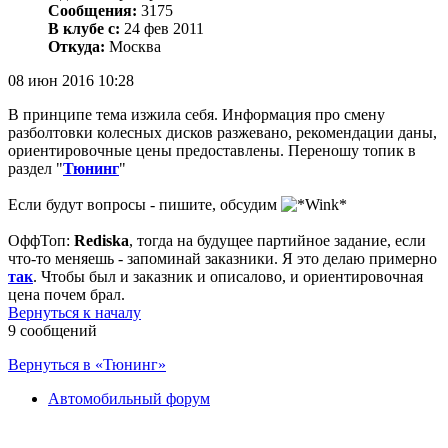
Сообщения:
3175
В клубе с:
24 фев 2011
Откуда:
Москва
08 июн 2016 10:28
В принципе тема изжила себя. Информация про смену
разболтовки колесных дисков разжевано, рекомендации даны,
ориентировочные цены предоставлены. Переношу топик в
раздел "
Тюнинг
"
Если будут вопросы - пишите, обсудим
ОффТоп:
Rediska
, тогда на будущее партийное задание, если
что-то меняешь - запоминай заказники. Я это делаю примерно
так
. Чтобы был и заказник и описалово, и ориентировочная
цена почем брал.
Вернуться к началу
9 сообщений
Вернуться в «Тюнинг»
Автомобильный форум