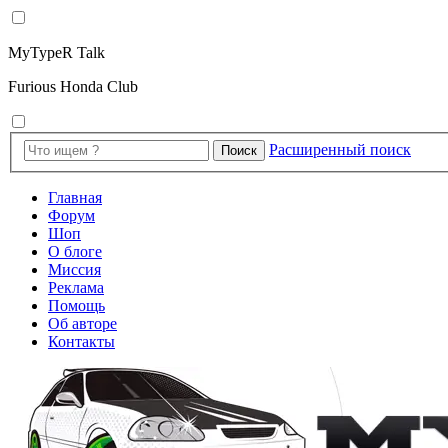
MyTypeR Talk
Furious Honda Club
Расширенный поиск
Поиск
Главная
Форум
Шоп
О блоге
Миссия
Реклама
Помощь
Об авторе
Контакты