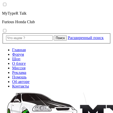
MyTypeR Talk
Furious Honda Club
Расширенный поиск
Поиск
Главная
Форум
Шоп
О блоге
Миссия
Реклама
Помощь
Об авторе
Контакты