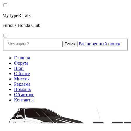
MyTypeR Talk
Furious Honda Club
Расширенный поиск
Поиск
Главная
Форум
Шоп
О блоге
Миссия
Реклама
Помощь
Об авторе
Контакты