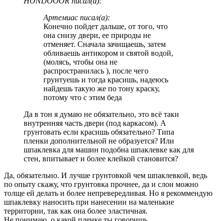
HONDOOOR писал(а):
Артемиас писал(а):
Конечно пойдет дальше, от того, что
она снизу двери, ее природы не
отменяет. Сначала зачищаешь, затем
обливаешь антикором и святой водой,
(молясь, чтобы она не
распространилась ), после чего
грунтуешь и тогда красишь, надеюсь
найдешь такую же по тону краску,
потому что с этим беда
Да в тон я думаю не обязательно, это всё таки
внутренняя часть двери (под каркасом). А
грунтовать если красишь обязательно? Типа
пленки дополнительной не образуется? Или
шпаклевка для машин подобна шпаклевке как для
стен, впитывает и более клейкой становится?
Да, обязательно. И лучше грунтовкой чем шпаклевкой, ведь
по опыту скажу, что грунтовка прочнее, да и слои можно
толще ей делать и более непревередливая. Но я рекоммендую
шпаклевку наносить при нанесении на маленькие
территории, так как она более эластичная.
Не понимаю, о какой пленке ты говоришь