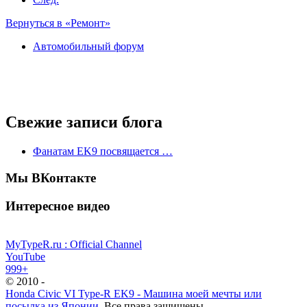
Вернуться в «Ремонт»
Автомобильный форум
Свежие записи блога
Фанатам EK9 посвящается …
Мы ВКонтакте
Интересное видео
MyTypeR.ru : Official Channel
YouTube
999+
© 2010 -
Honda Civic VI Type-R EK9 - Машина моей мечты или
посылка из Японии
. Все права защищены.