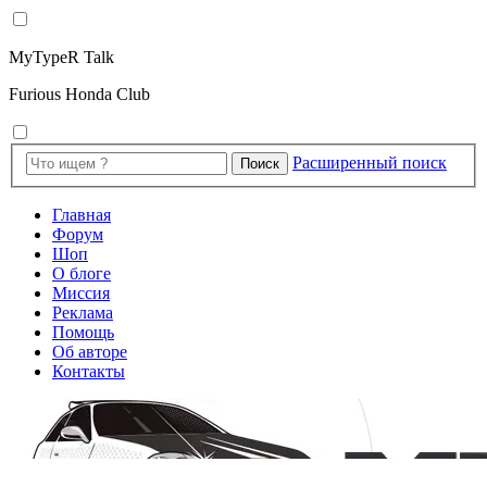
MyTypeR Talk
Furious Honda Club
Расширенный поиск
Поиск
Главная
Форум
Шоп
О блоге
Миссия
Реклама
Помощь
Об авторе
Контакты