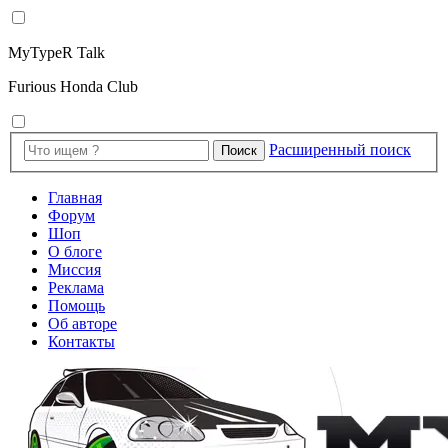
MyTypeR Talk
Furious Honda Club
Расширенный поиск
Поиск
Главная
Форум
Шоп
О блоге
Миссия
Реклама
Помощь
Об авторе
Контакты