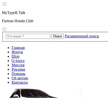
MyTypeR Talk
Furious Honda Club
Расширенный поиск
Поиск
Главная
Форум
Шоп
О блоге
Миссия
Реклама
Помощь
Об авторе
Контакты