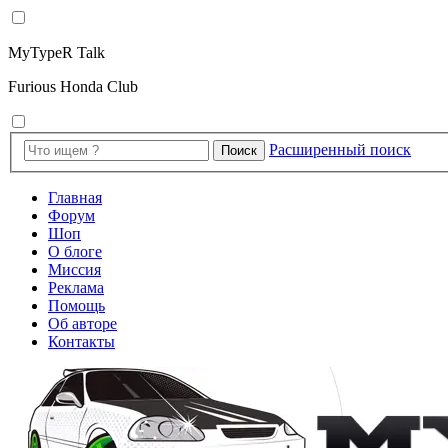
MyTypeR Talk
Furious Honda Club
Расширенный поиск
Поиск
Главная
Форум
Шоп
О блоге
Миссия
Реклама
Помощь
Об авторе
Контакты