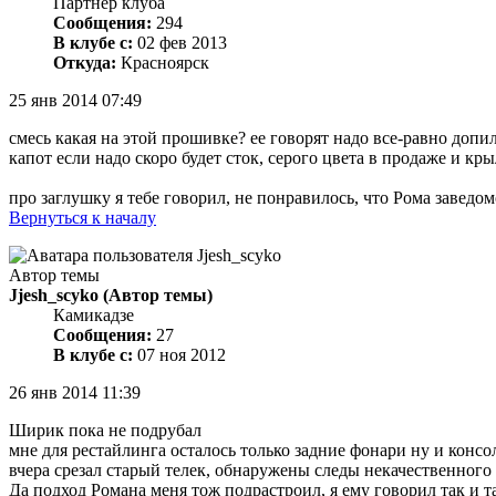
Партнер клуба
Сообщения:
294
В клубе с:
02 фев 2013
Откуда:
Красноярск
25 янв 2014 07:49
смесь какая на этой прошивке? ее говорят надо все-равно допи
капот если надо скоро будет сток, серого цвета в продаже и кр
про заглушку я тебе говорил, не понравилось, что Рома заведом
Вернуться к началу
Автор темы
Jjesh_scyko
(Автор темы)
Камикадзе
Сообщения:
27
В клубе с:
07 ноя 2012
26 янв 2014 11:39
Ширик пока не подрубал
мне для рестайлинга осталось только задние фонари ну и консол
вчера срезал старый телек, обнаружены следы некачественного 
Да подход Романа меня тож подрастроил, я ему говорил так и та