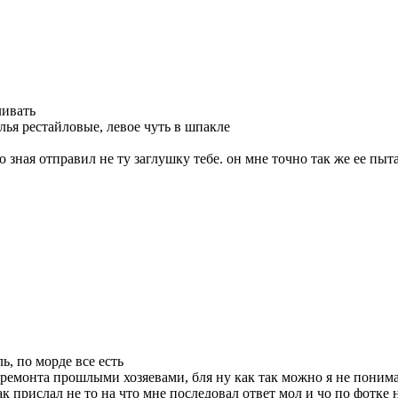
ливать
ылья рестайловые, левое чуть в шпакле
о зная отправил не ту заглушку тебе. он мне точно так же ее пыт
ь, по морде все есть
ремонта прошлыми хозяевами, бля ну как так можно я не понимаю
к прислал не то на что мне последовал ответ мол и чо по фотке 