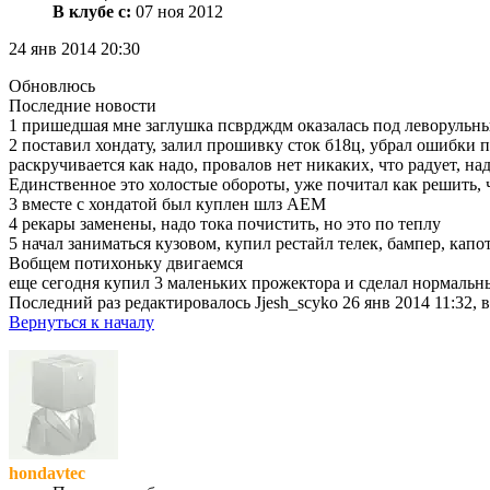
В клубе с:
07 ноя 2012
24 янв 2014 20:30
Обновлюсь
Последние новости
1 пришедшая мне заглушка псврдждм оказалась под леворульный
2 поставил хондату, залил прошивку сток б18ц, убрал ошибки 
раскручивается как надо, провалов нет никаких, что радует, на
Единственное это холостые обороты, уже почитал как решить, ч
3 вместе с хондатой был куплен шлз АЕМ
4 рекары заменены, надо тока почистить, но это по теплу
5 начал заниматься кузовом, купил рестайл телек, бампер, капо
Вобщем потихоньку двигаемся
еще сегодня купил 3 маленьких прожектора и сделал нормальны
Последний раз редактировалось
Jjesh_scyko
26 янв 2014 11:32, 
Вернуться к началу
hondavtec