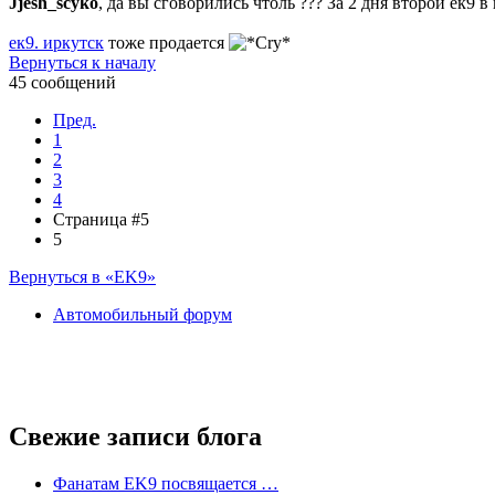
Jjesh_scyko
, да вы сговорились чтоль ??? За 2 дня второй ек9 
ек9. иркутск
тоже продается
Вернуться к началу
45 сообщений
Пред.
1
2
3
4
Страница #5
5
Вернуться в «EK9»
Автомобильный форум
Свежие записи блога
Фанатам EK9 посвящается …