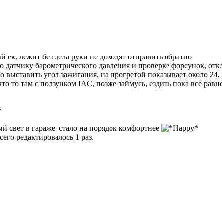
 ек, лежит без дела руки не доходят отправить обратно
по датчику барометрического давления и проверке форсунок, от
до выставить угол зажигания, на прогретой показывает около 24, 
то то там с ползунком IAC, позже займусь, ездить пока все равн
т
й свет в гараже, стало на порядок комфортнее
всего редактировалось 1 раз.