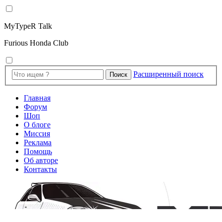
MyTypeR Talk
Furious Honda Club
Расширенный поиск
Поиск
Главная
Форум
Шоп
О блоге
Миссия
Реклама
Помощь
Об авторе
Контакты